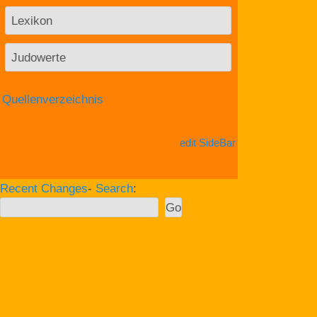
Lexikon
Judowerte
Quellenverzeichnis
edit SideBar
Recent Changes
-
Search
: