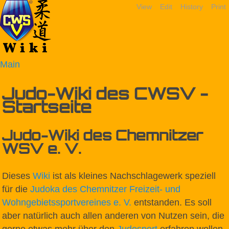
View
Edit
History
Print
Main
Judo-Wiki des CWSV -
Startseite
Judo-Wiki des Chemnitzer
WSV e. V.
Dieses
Wiki
ist als kleines Nachschlagewerk speziell
für die
Judoka des Chemnitzer Freizeit- und
Wohngebietssportvereines e. V.
entstanden. Es soll
aber natürlich auch allen anderen von Nutzen sein, die
gerne etwas mehr über den
Judosport
erfahren wollen.