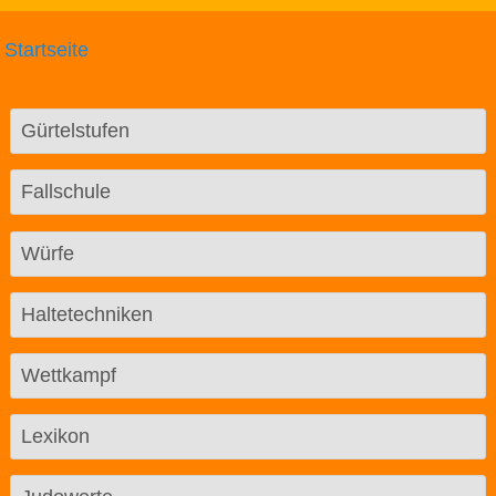
Startseite
Gürtelstufen
Fallschule
Würfe
Haltetechniken
Wettkampf
Lexikon