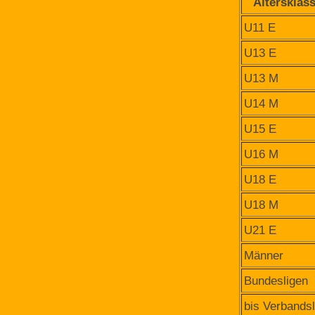
Altersklas
U11 E
U13 E
U13 M
U14 M
U15 E
U16 M
U18 E
U18 M
U21 E
Männer
Bundesligen
bis Verbandsl