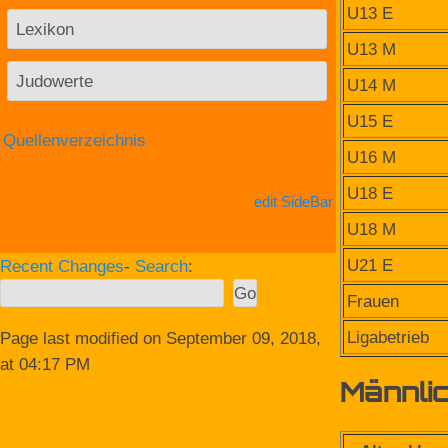
U13 E
Lexikon
U13 M
Judowerte
U14 M
U15 E
Quellenverzeichnis
U16 M
U18 E
edit SideBar
U18 M
U21 E
Recent Changes
-
Search
:
Frauen
Ligabetrieb
Page last modified on September 09, 2018,
at 04:17 PM
Männli