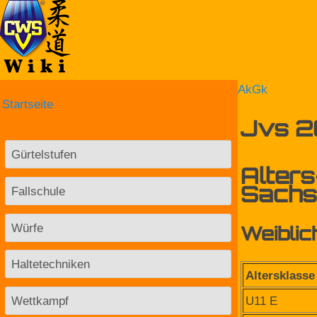
AkGk
Startseite
Jvs 2
Gürtelstufen
Alter
Fallschule
Sachs
Würfe
Weiblic
Haltetechniken
Altersklasse
U11 E
Wettkampf