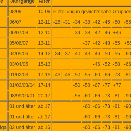
se
Jahrgänge
Alter
08/09
10-09
Einteilung in gewichtsnahe Gruppe
06/07
12-11
-28
-31
-34
-38
-42
-46
-50
-55
06/07/08
12-10
-34
-38
-42
-46
+46
05/06/07
13-11
-37
-42
-48
-55
+5
04/05/06
14-12
-34
-37
-40
-43
-46
-50
-55
-60
03/04/05
15-13
-46
-52
-58
-66
01/02/03
17-15
-43
-46
-50
-55
-60
-66
-73
-81
01/02/03/04
17-14
-50
-58
-67
-77
+77
98/99/00/01
20-17
-55
-60
-66
-73
-81
-90
01 und älter
ab 17
-60
-66
-73
-81
-90
01 und älter
ab 17
-60
-66
-73
-81
-90
iga
02 und älter
ab 16
-60
-66
-73
-81
-90