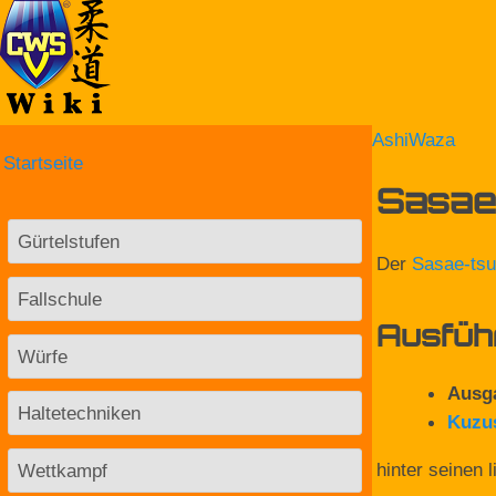
AshiWaza
Startseite
Sasae 
Gürtelstufen
Der
Sasae-tsu
Fallschule
Ausfüh
Würfe
Ausg
Haltetechniken
Kuzu
hinter seinen l
Wettkampf