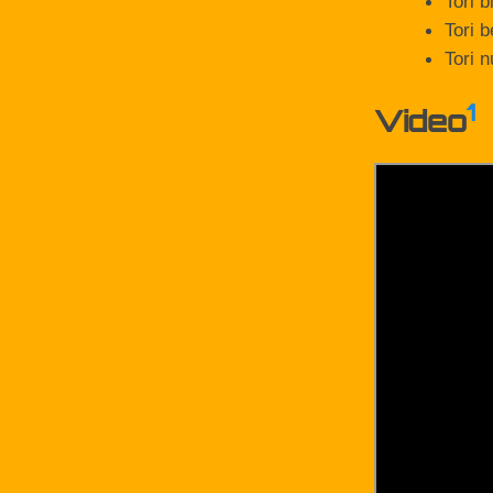
Tori 
Tori 
Tori 
1
Video