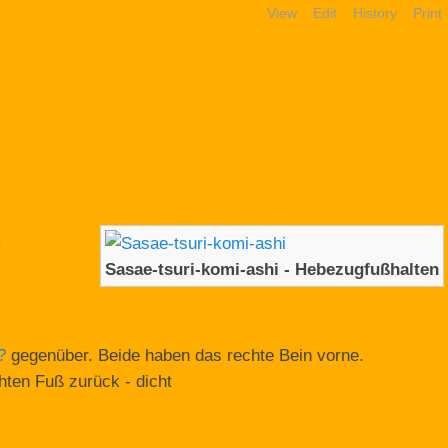
View
Edit
History
Print
.
Sasae-tsuri-komi-ashi - Hebezugfußhalten
?
gegenüber. Beide haben das rechte Bein vorne.
hten Fuß zurück - dicht