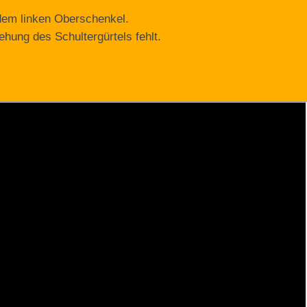
 dem linken Oberschenkel.
ehung des Schultergürtels fehlt.