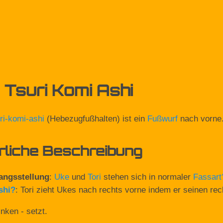
Tsuri Komi Ashi
ri-komi-ashi
(Hebezugfußhalten) ist ein
Fußwurf
nach vorne
rliche Beschreibung
angsstellung
:
Uke
und
Tori
stehen sich in normaler
Fassart
shi
?
: Tori zieht Ukes nach rechts vorne indem er seinen rec
inken - setzt.