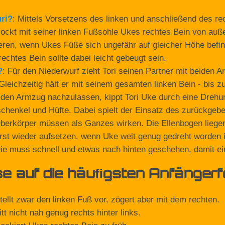
ri
?
: Mittels Vorsetzens des linken und anschließend des r
blockt mit seiner linken Fußsohle Ukes rechtes Bein von au
eren, wenn Ukes Füße sich ungefähr auf gleicher Höhe beﬁn
rechtes Bein sollte dabei leicht gebeugt sein.
?
: Für den Niederwurf zieht Tori seinen Partner mit beiden
 Gleichzeitig hält er mit seinem gesamten linken Bein - bis 
den Armzug nachzulassen, kippt Tori Uke durch eine Drehung
chenkel und Hüfte. Dabei spielt der Einsatz des zurückgeb
berkörper müssen als Ganzes wirken. Die Ellenbogen liegen a
rst wieder aufsetzen, wenn Uke weit genug gedreht worden is
Die muss schnell und etwas nach hinten geschehen, damit eine
e auf die häuﬁgsten Anfängerfe
tellt zwar den linken Fuß vor, zögert aber mit dem rechten.
ritt nicht nah genug rechts hinter links.