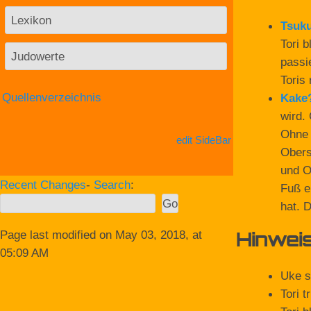
Lexikon
Tsuku
Tori 
Judowerte
passi
Toris 
Quellenverzeichnis
Kake
wird.
Ohne 
edit SideBar
Obers
und O
Recent Changes
-
Search
:
Fuß e
hat. 
Page last modified on May 03, 2018, at
Hinweis
05:09 AM
Uke s
Tori t