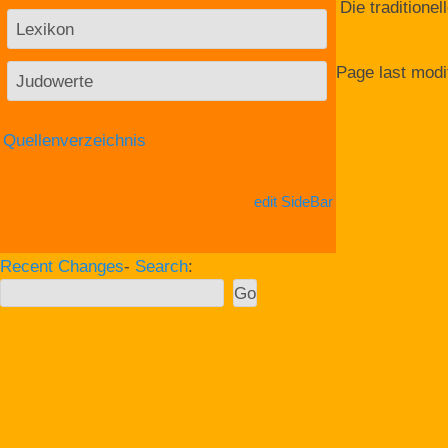
Die traditione
Lexikon
Page last modi
Judowerte
Quellenverzeichnis
edit SideBar
Recent Changes
-
Search
: