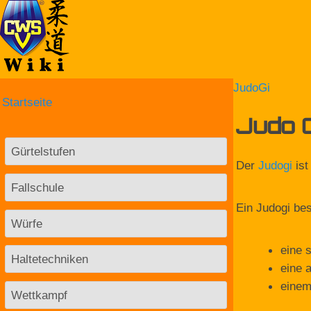
JudoGi
Startseite
Judo G
Gürtelstufen
Der
Judogi
ist
Fallschule
Ein Judogi bes
Würfe
eine 
Haltetechniken
eine 
einem
Wettkampf