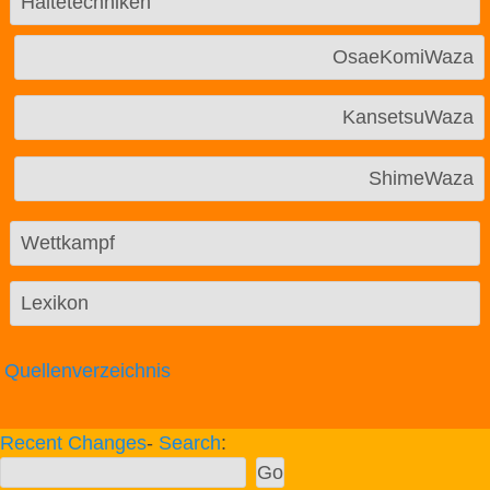
Haltetechniken
OsaeKomiWaza
KansetsuWaza
ShimeWaza
Wettkampf
Lexikon
Quellenverzeichnis
Recent Changes
-
Search
: