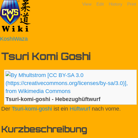
View
Edit
History
Print
KoshiWaza
Tsuri Komi Goshi
Tsuri-komi-goshi - Hebezughüftwurf
Der
Tsuri-komi-goshi
ist ein
Hüftwurf
nach vorne.
Kurzbeschreibung