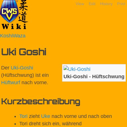
View
Edit
History
Print
KoshiWaza
Uki Goshi
Der
Uki-Goshi
(Hüftschwung) ist ein
Uki-Goshi - Hüftschwung
Hüftwurf
nach vorne.
Kurzbeschreibung
Tori
zieht
Uke
nach vorne und nach oben
Tori dreht sich ein, während