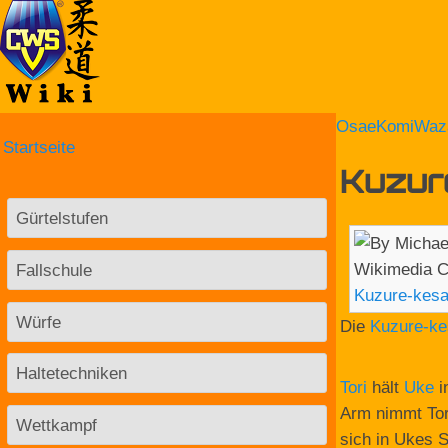
OsaeKomiWaz
Startseite
Kuzur
Gürtelstufen
Fallschule
Kuzure-kes
Würfe
Die
Kuzure-ke
Haltetechniken
Tori
hält
Uke
i
Arm nimmt Tori
Wettkampf
sich in Ukes S