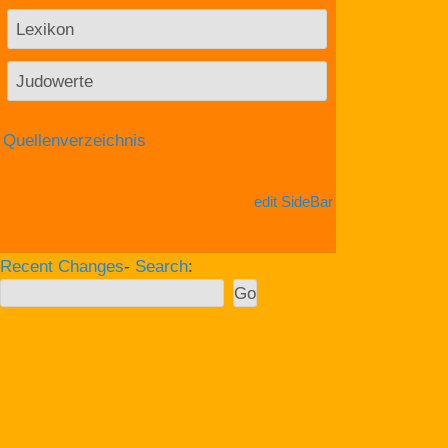
Lexikon
Judowerte
Quellenverzeichnis
edit SideBar
Recent Changes
-
Search
: