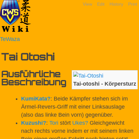
View
Edit
History
Print
TeWaza
Tai Otoshi
Ausführliche
Beschreibung
Tai-otoshi - Körpersturz
KumiKata
?
: Beide Kämpfer stehen sich im
Ärmel-Revers-Griff mit einer Linksauslage
(also das linke Bein vorn) gegenüber.
Kuzushi
?
:
Tori
stört
Ukes
?
Gleichgewicht
nach rechts vorne indem er mit seinem linken
Bein einen großen Schritt nach hinten setzt.