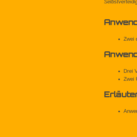
Selbstverteid
Anwendu
Zwei 
Anwendu
Drei 
Zwei 
Erläute
Anwen