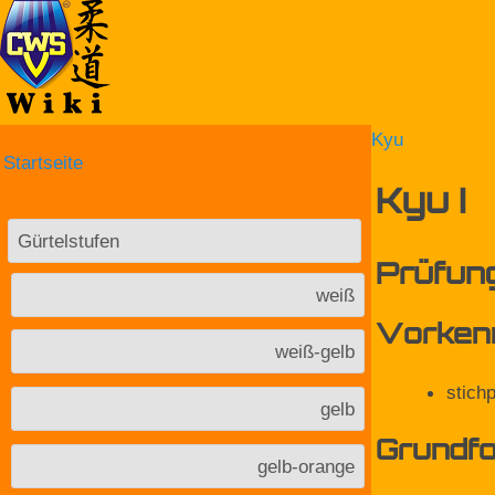
Kyu
Startseite
Kyu I
Gürtelstufen
Prüfun
weiß
Vorkenn
weiß-gelb
stich
gelb
Grundf
gelb-orange