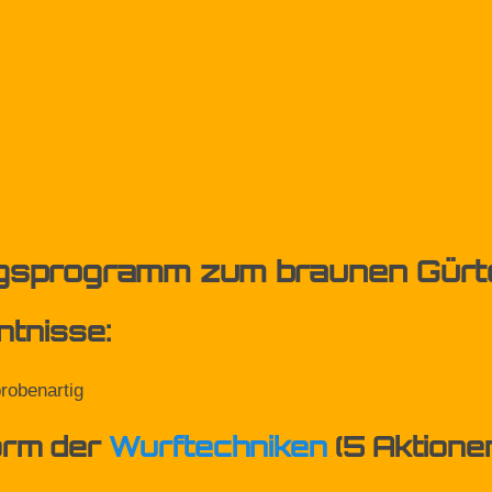
gsprogramm zum braunen Gürt
tnisse:
probenartig
orm der
Wurftechniken
(5 Aktione