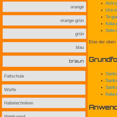
Ashi-
orange
Ura-n
Te-gu
orange-grün
Kata-
Soto-
grün
Eine der oben
blau
Grundf
braun
Sank
Fallschule
Sank
Sanka
Würfe
Kata-
Haltetechniken
Anwendu
Wettkampf