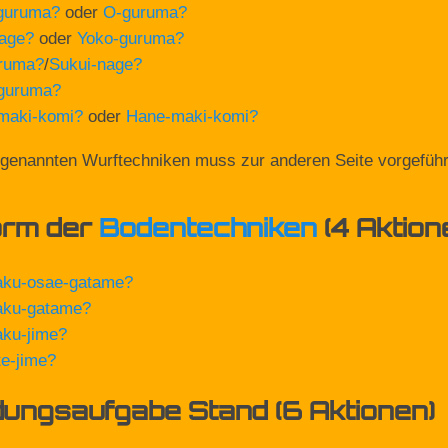
guruma
?
oder
O-guruma
?
age
?
oder
Yoko-guruma
?
ruma
?
/
Sukui-nage
?
guruma
?
maki-komi
?
oder
Hane-maki-komi
?
 genannten Wurftechniken muss zur anderen Seite vorgefüh
orm der
Bodentechniken
(4 Aktion
aku-osae-gatame
?
aku-gatame
?
ku-jime
?
te-jime
?
ngsaufgabe Stand (6 Aktionen)