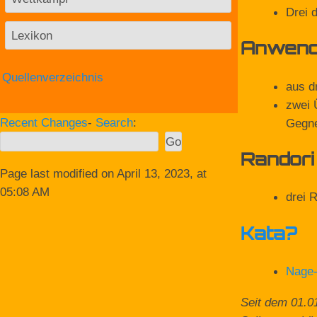
Drei 
Lexikon
Anwendu
Quellenverzeichnis
aus d
zwei 
Recent Changes
-
Search
:
Gegne
Randori
Page last modified on April 13, 2023, at
05:08 AM
drei 
Kata
?
Nage-
Seit dem 01.0