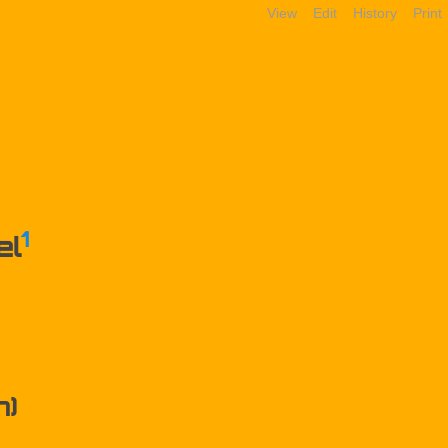
View
Edit
History
Print
1
el
n)