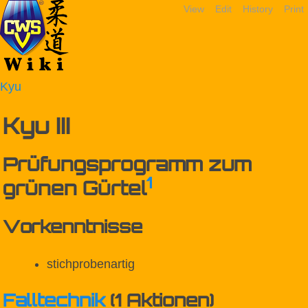
View
Edit
History
Print
Kyu
Kyu III
Prüfungsprogramm zum
1
grünen Gürtel
Vorkenntnisse
stichprobenartig
Falltechnik
(1 Aktionen)