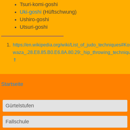
Tsuri-komi-goshi
Uki-goshi
(Hüftschwung)
Ushiro-goshi
Utsuri-goshi
1
https://en.wikipedia.org/wiki/List_of_judo_techniques#Ko
waza_.28.E8.85.B0.E6.8A.80.29:_hip_throwing_techniq
⇑
Startseite
Gürtelstufen
Fallschule