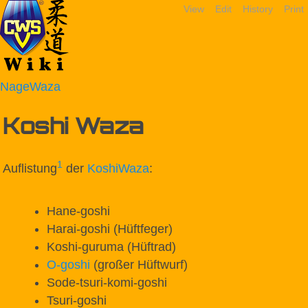
View
Edit
History
Print
NageWaza
Koshi Waza
1
Auflistung
der
KoshiWaza
:
Hane-goshi
Harai-goshi (Hüftfeger)
Koshi-guruma (Hüftrad)
O-goshi
(großer Hüftwurf)
Sode-tsuri-komi-goshi
Tsuri-goshi