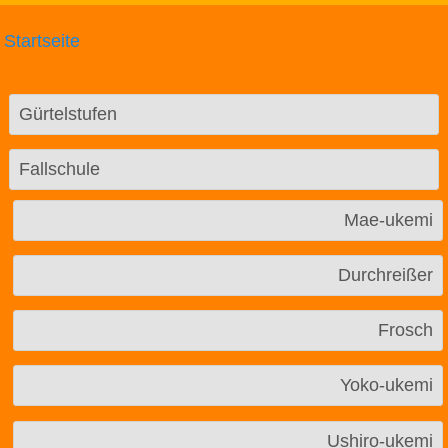
Startseite
Gürtelstufen
Fallschule
Mae-ukemi
Durchreißer
Frosch
Yoko-ukemi
Ushiro-ukemi